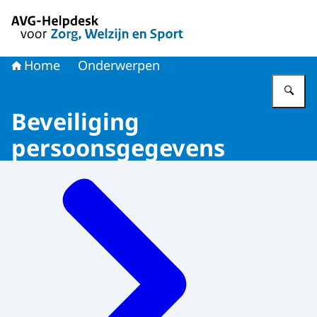
Naar de homepage van AVG-Helpdesk voor Zorg en Welzi
Home
Onderwerpen
Vu
Beveiliging
persoonsgegevens
Menu