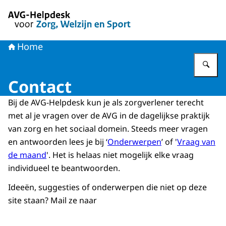
Naar de homepage van AVG-Helpdesk voor Zorg en Welzi
Home
Vu
Contact
Bij de AVG-Helpdesk kun je als zorgverlener terecht
met al je vragen over de AVG in de dagelijkse praktijk
van zorg en het sociaal domein. Steeds meer vragen
en antwoorden lees je bij ‘
Onderwerpen
’ of '
Vraag van
de maand
'. Het is helaas niet mogelijk elke vraag
individueel te beantwoorden.
Ideeën, suggesties of onderwerpen die niet op deze
site staan? Mail ze naar