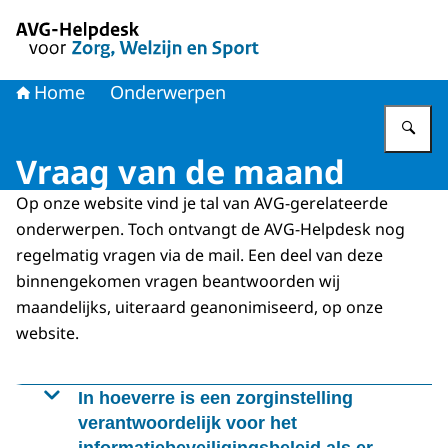
Naar de homepage van AVG-Helpdesk voor Zorg en Welzi
Home
Onderwerpen
Vu
Vraag van de maand
Op onze website vind je tal van AVG-gerelateerde
onderwerpen. Toch ontvangt de AVG-Helpdesk nog
regelmatig vragen via de mail. Een deel van deze
binnengekomen vragen beantwoorden wij
maandelijks, uiteraard geanonimiseerd, op onze
website.
In hoeverre is een zorginstelling
verantwoordelijk voor het