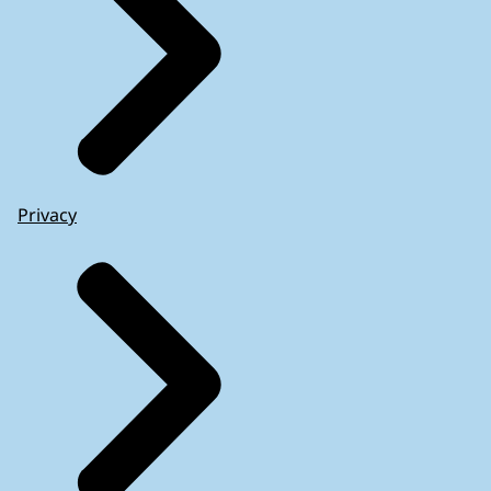
Privacy