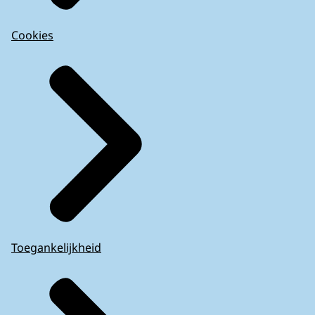
Cookies
Toegankelijkheid