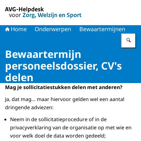
Naar de homepage van AVG-Helpdesk voor Zorg en Welzi
Home
Onderwerpen
Bewaartermijnen
Vu
Bewaartermijn
personeelsdossier, CV's
delen
Mag je sollicitatiestukken delen met anderen?
Ja, dat mag… maar hiervoor gelden wel een aantal
dringende adviezen:
Neem in de sollicitatieprocedure of in de
privacyverklaring van de organisatie op met wie en
voor welk doel de data worden gedeeld;