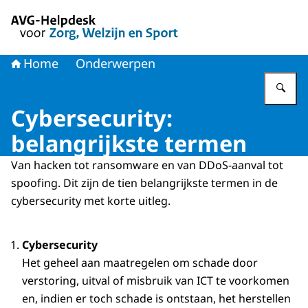
Naar de homepage van AVG-Helpdesk voor Zorg en Welzi
Home
Onderwerpen
Vu
Cybersecurity:
belangrijkste termen
Van hacken tot ransomware en van DDoS-aanval tot
spoofing. Dit zijn de tien belangrijkste termen in de
cybersecurity met korte uitleg.
Cybersecurity
Het geheel aan maatregelen om schade door
verstoring, uitval of misbruik van ICT te voorkomen
en, indien er toch schade is ontstaan, het herstellen