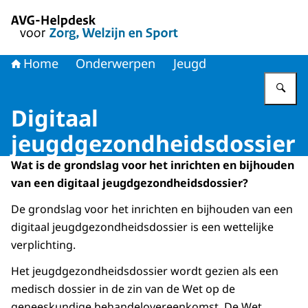
Naar de homepage van AVG-Helpdesk voor Zorg en Welzi
Home
Onderwerpen
Jeugd
Vu
Digitaal
jeugdgezondheidsdossier
Wat is de grondslag voor het inrichten en bijhouden
van een digitaal jeugdgezondheidsdossier?
De grondslag voor het inrichten en bijhouden van een
digitaal jeugdgezondheidsdossier is een wettelijke
verplichting.
Het jeugdgezondheidsdossier wordt gezien als een
medisch dossier in de zin van de Wet op de
geneeskundige behandelovereenkomst. De Wet