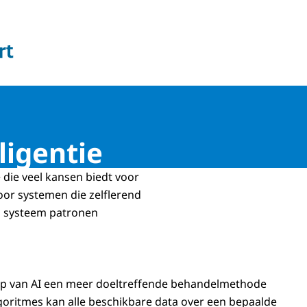
 en Welzijn
ligentie
e die veel kansen biedt voor
or systemen die zelflerend
en systeem patronen
ulp van AI een meer doeltreffende behandelmethode
lgoritmes kan alle beschikbare data over een bepaalde