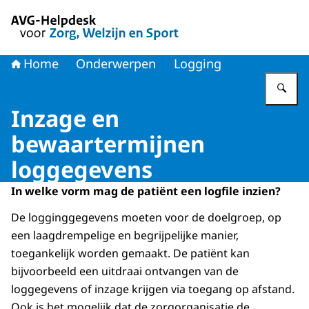
Naar de homepage van AVG-Helpdesk voor Zorg en Welzi
Home
Onderwerpen
Logging
Vu
Inzage en
bewaartermijnen
loggegevens
In welke vorm mag de patiënt een logfile inzien?
De logginggegevens moeten voor de doelgroep, op
een laagdrempelige en begrijpelijke manier,
toegankelijk worden gemaakt. De patiënt kan
bijvoorbeeld een uitdraai ontvangen van de
loggegevens of inzage krijgen via toegang op afstand.
Ook is het mogelijk dat de zorgorganisatie de