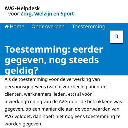
Naar de homepage van AVG-Helpdesk voor Zorg en Welzi
Home
Onderwerpen
Toestemming
Vu
Toestemming: eerder
gegeven, nog steeds
geldig?
Als de toestemming voor de verwerking van
persoonsgegevens (van bijvoorbeeld patiënten,
cliënten, werknemers, leden, etc) al vóór
inwerkingtreding van de AVG door de betrokkene was
gegeven, op een manier die aan de voorwaarden van
AVG voldoet, dan hoeft niet nog eens toestemming te
worden gegeven.