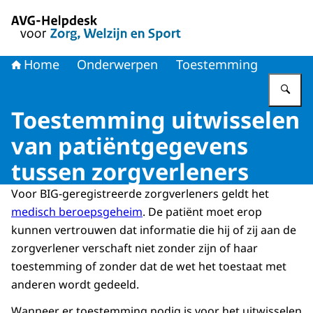
Naar de homepage van AVG-Helpdesk voor Zorg en Welzi
Home
Onderwerpen
Toestemming
Vu
Toestemming uitwisselen
van patiëntgegevens
tussen zorgverleners
Voor BIG-geregistreerde zorgverleners geldt het
medisch beroepsgeheim
. De patiënt moet erop
kunnen vertrouwen dat informatie die hij of zij aan de
zorgverlener verschaft niet zonder zijn of haar
toestemming of zonder dat de wet het toestaat met
anderen wordt gedeeld.
Wanneer er toestemming nodig is voor het uitwisselen