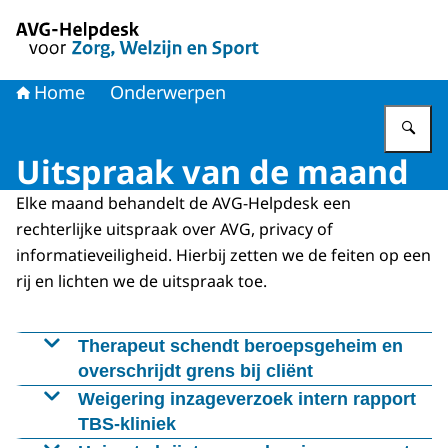
Naar de homepage van AVG-Helpdesk voor Zorg en Welzi
Home
Onderwerpen
Vu
Uitspraak van de maand
Elke maand behandelt de AVG-Helpdesk een
rechterlijke uitspraak over AVG, privacy of
informatieveiligheid. Hierbij zetten we de feiten op een
rij en lichten we de uitspraak toe.
Therapeut schendt beroepsgeheim en
overschrijdt grens bij cliënt
Feiten en omstandigheden
Weigering inzageverzoek intern rapport
TBS-kliniek
Na een behandeling van acht jaar loopt de