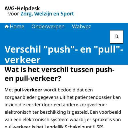
Naar de homepage van AVG-Helpdesk voor Zorg en Welzi
Home
Onderwerpen
Wabvpz
Vu
Verschil "push"- en "pull"-
verkeer
Wat is het verschil tussen push-
en pull-verkeer?
Met
pull-verkeer
wordt bedoeld dat een
zorgaanbieder gegevens uit het patiëntendossier kan
inzien die eerder door een andere zorgverlener
elektronisch ter beschikking is gesteld. Een voorbeeld
van een elektronisch systeem waarbij er sprake is van
pull-verkeer is het Landelijk Schakelpunt (LSP).