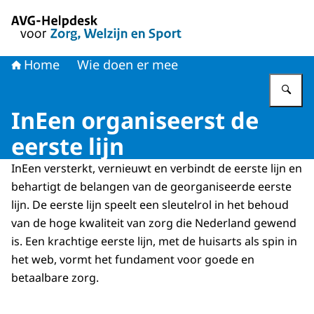
Naar de homepage van AVG-Helpdesk voor Zorg en Welzi
Home
Wie doen er mee
Vu
InEen organiseerst de
eerste lijn
InEen versterkt, vernieuwt en verbindt de eerste lijn en
behartigt de belangen van de georganiseerde eerste
lijn. De eerste lijn speelt een sleutelrol in het behoud
van de hoge kwaliteit van zorg die Nederland gewend
is. Een krachtige eerste lijn, met de huisarts als spin in
het web, vormt het fundament voor goede en
betaalbare zorg.