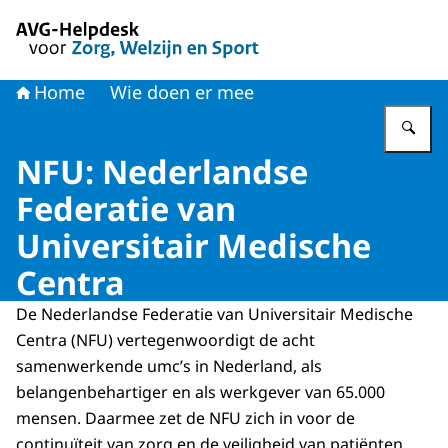
Naar de homepage van AVG-Helpdesk voor Zorg en Welzi
Home
Wie doen er mee
Vu
NFU: Nederlandse
Federatie van
Universitair Medische
Centra
De Nederlandse Federatie van Universitair Medische
Centra (NFU) vertegenwoordigt de acht
samenwerkende umc’s in Nederland, als
belangenbehartiger en als werkgever van 65.000
mensen. Daarmee zet de NFU zich in voor de
continuïteit van zorg en de veiligheid van patiënten