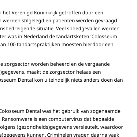
n het Verenigd Koninkrijk getroffen door een
n werden stilgelegd en patiënten werden gevraagd
evensbedreigende situatie. Veel spoedgevallen werden
 later was in Nederland de tandartsketen ‘Colosseum
 dan 100 tandartspraktijken moesten hierdoor een
de zorgsector worden beheerd en de vergaande
s)gegevens, maakt de zorgsector helaas een
osseum Dental kon uiteindelijk niets anders doen dan
j Colosseum Dental was het gebruik van zogenaamde
. Ransomware is een computervirus dat bepaalde
volgens (gezondheids)gegevens versleutelt, waardoor
ds)gegevens kunnen. Criminelen vragen daarna vaak