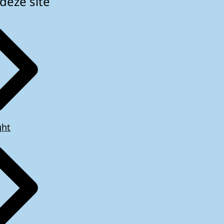
deze site
ght