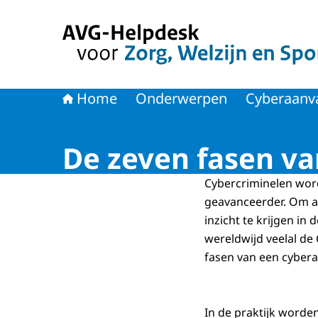
Naar de homepage van AVG-Helpdesk voor Zorg
Home
Onderwerpen
Cyberaanva
De zeven fasen va
Cybercriminelen word
geavanceerder. Om aa
inzicht te krijgen in
wereldwijd veelal de 
fasen van een cyber
In de praktijk worde