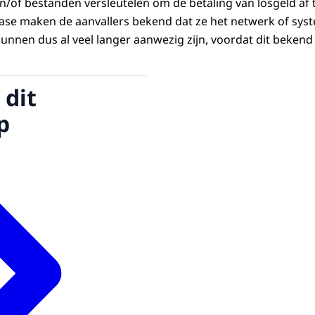
en/of bestanden versleutelen om de betaling van losgeld af 
, fase maken de aanvallers bekend dat ze het netwerk of sy
unnen dus al veel langer aanwezig zijn, voordat dit bekend 
 dit
p