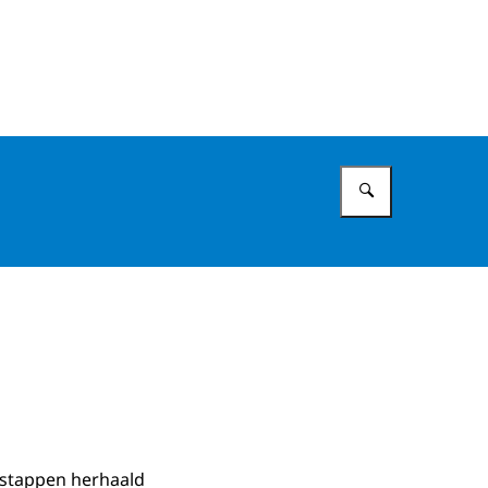
Vul in wat 
e stappen herhaald