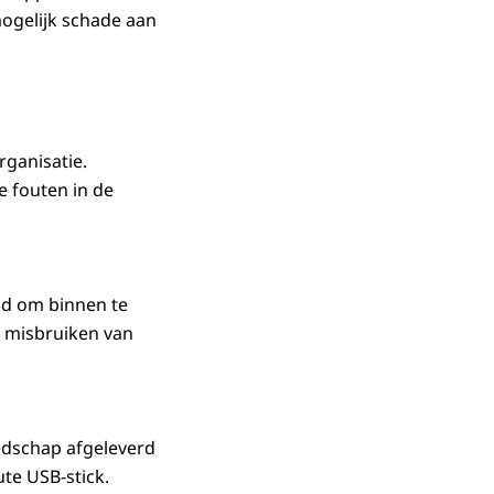
ogelijk schade aan
rganisatie.
 fouten in de
ld om binnen te
t misbruiken van
edschap afgeleverd
ute USB-stick.