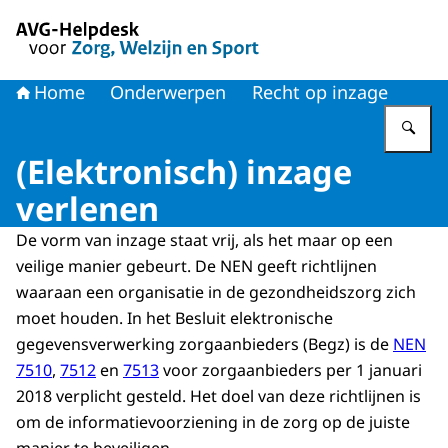
Naar de homepage van AVG-Helpdesk voor Zorg en Welzi
Home
Onderwerpen
Recht op inzage
Vu
(Elektronisch) inzage
verlenen
De vorm van inzage staat vrij, als het maar op een
veilige manier gebeurt. De NEN geeft richtlijnen
waaraan een organisatie in de gezondheidszorg zich
moet houden. In het Besluit elektronische
gegevensverwerking zorgaanbieders (Begz) is de
NEN
7510
,
7512
en
7513
voor zorgaanbieders per 1 januari
2018 verplicht gesteld. Het doel van deze richtlijnen is
om de informatievoorziening in de zorg op de juiste